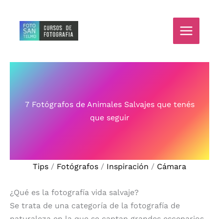
Ir
al
contenido
7 Fotógrafos de Animales Salvajes que tenés
que seguir
Tips
/
Fotógrafos
/
Inspiración
/
Cámara
¿Qué es la fotografía vida salvaje?
Se trata de una categoría de la fotografía de
naturaleza en la que se captan grandes escenarios