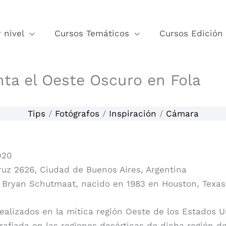
 nivel
Cursos Temáticos
Cursos Edición
ta el Oeste Oscuro en Fola
Tips
/
Fotógrafos
/
Inspiración
/
Cámara
020
uz 2626, Ciudad de Buenos Aires, Argentina
fo Bryan Schutmaat, nacido en 1983 en Houston, Texas
ealizados en la mítica región Oeste de los Estados U
grafiada en las regiones desérticas de dicha región d