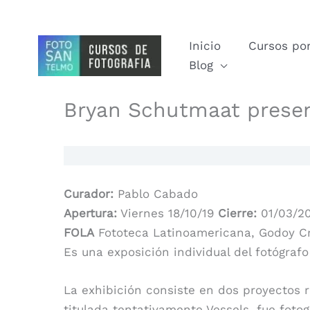
Ir
al
Inicio
Cursos por
contenido
Blog
Bryan Schutmaat presen
Curador:
Pablo Cabado
Apertura:
Viernes 18/10/19
Cierre:
01/03/2
FOLA
Fototeca Latinoamericana, Godoy Cr
Es una exposición individual del fotógra
La exhibición consiste en dos proyectos r
titulada tentativamente Vessels, fue foto