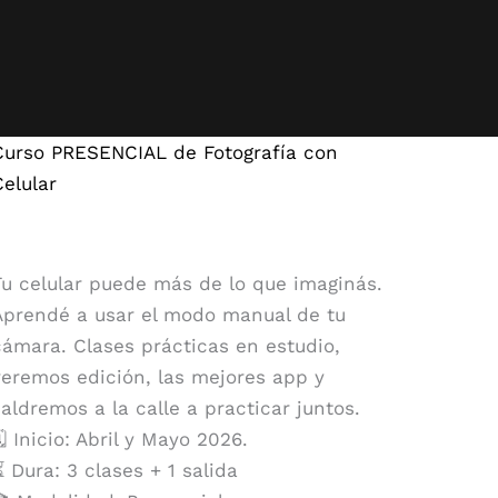
Curso PRESENCIAL de Fotografía con
Celular
Tu celular puede más de lo que imaginás.
Aprendé a usar el modo manual de tu
cámara. Clases prácticas en estudio,
veremos edición, las mejores app y
saldremos a la calle a practicar juntos.
️ Inicio: Abril y Mayo 2026.
⏳ Dura: 3 clases + 1 salida