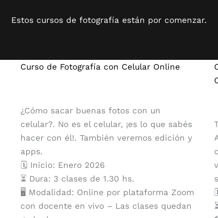
Estos cursos de fotografía están por comenzar.
Curso de Fotografía con Celular Online
¿Cómo sacar buenas fotos con un
celular?. No es el celular, ¡es lo que sabés
hacer con él!. También veremos edición y
apps.
🗓️ Inicio: Enero 2026
⏳ Dura: 3 clases de 1.30 hs.
🖥️ Modalidad: Online por plataforma Zoom

con docente en vivo – Las clases quedan