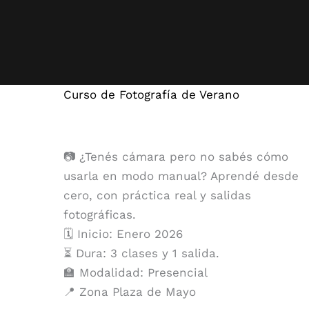
Curso de Fotografía de Verano
📷 ¿Tenés cámara pero no sabés cómo
usarla en modo manual? Aprendé desde
cero, con práctica real y salidas
fotográficas.
🗓️ Inicio: Enero 2026
⏳ Dura: 3 clases y 1 salida.
🏫 Modalidad: Presencial
📍 Zona Plaza de Mayo