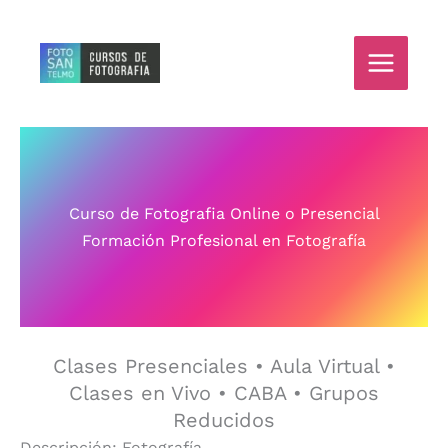
Ir
al
contenido
Curso de Fotografia Online o Presencial
Formación Profesional en Fotografía
Clases Presenciales • Aula Virtual •
Clases en Vivo • CABA • Grupos
Reducidos
Descripción: Fotografía