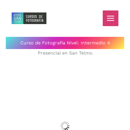
Ir
al
contenido
Curso de Fotografía Nivel: Intermedio 4
Presencial en San Telmo