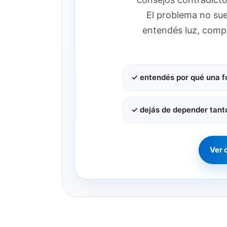
El problema no suel
entendés luz, compo
✓ entendés por qué una fo
✓ dejás de depender tant
Ver 