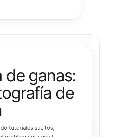
a de ganas:
ografía de
a
o tutoriales sueltos,
l problema principal.