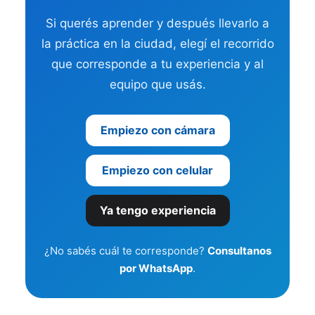
Si querés aprender y después llevarlo a
la práctica en la ciudad, elegí el recorrido
que corresponde a tu experiencia y al
equipo que usás.
Empiezo con cámara
Empiezo con celular
Ya tengo experiencia
¿No sabés cuál te corresponde?
Consultanos
por WhatsApp
.