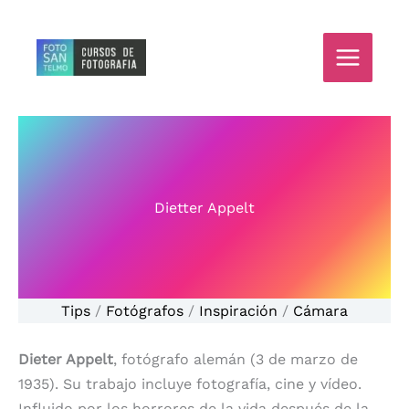
Ir
al
contenido
Dietter Appelt
Tips
/
Fotógrafos
/
Inspiración
/
Cámara
Dieter Appelt
, fotógrafo alemán (3 de marzo de
1935). Su trabajo incluye fotografía, cine y vídeo.
Influido por los horrores de la vida después de la