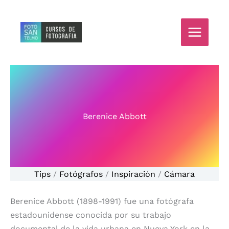
Ir
al
contenido
Berenice Abbott
Tips
/
Fotógrafos
/
Inspiración
/
Cámara
Berenice Abbott (1898-1991) fue una fotógrafa
estadounidense conocida por su trabajo
documental de la vida urbana en Nueva York en la