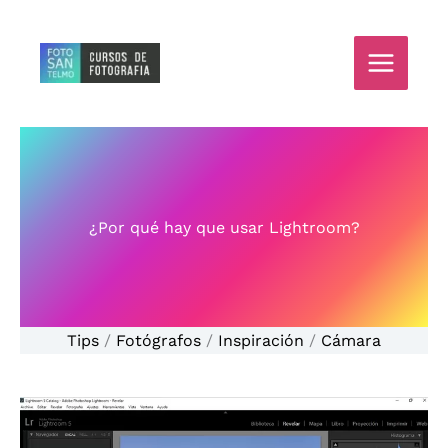
Ir
al
contenido
¿Por qué hay que usar Lightroom?
Tips
/
Fotógrafos
/
Inspiración
/
Cámara