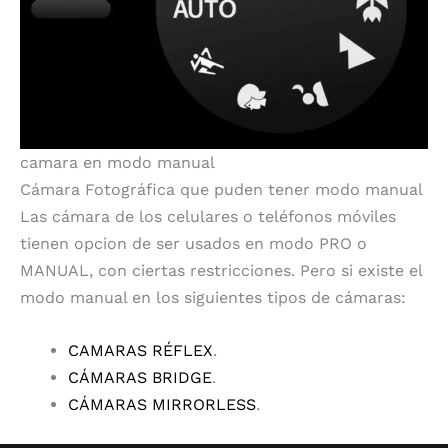
camara en modo manual
Cámara Fotográfica que puden tener modo manual
Las cámara de los celulares o teléfonos móviles
tienen opcion de ser usados en modo PRO o
MANUAL, con ciertas restricciones. Pero si existe el
modo manual en los siguientes tipos de cámaras:
CAMARAS RÉFLEX
.
CÁMARAS BRIDGE
.
CÁMARAS MIRRORLESS
.