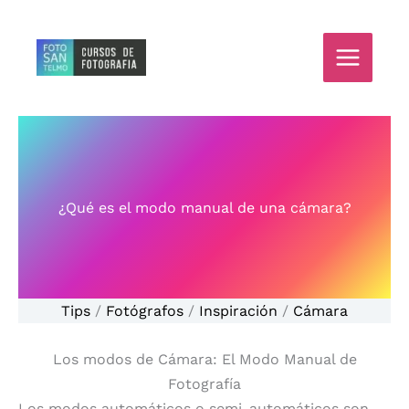
Ir
al
contenido
¿Qué es el modo manual de una cámara?
Tips
/
Fotógrafos
/
Inspiración
/
Cámara
Los modos de Cámara: El Modo Manual de
Fotografía
Los modos automáticos o semi-automáticos son