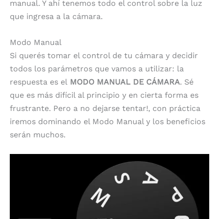
manual. Y ahí tenemos todo el control sobre la luz
que ingresa a la cámara.
Modo Manual
Si querés tomar el control de tu cámara y decidir
todos los parámetros que vamos a utilizar: la
respuesta es el
MODO MANUAL DE CÁMARA
. Sé
que es más difícil al principio y en cierta forma es
frustrante. Pero a no dejarse tentar!, con práctica
iremos dominando el Modo Manual y los beneficios
serán muchos.