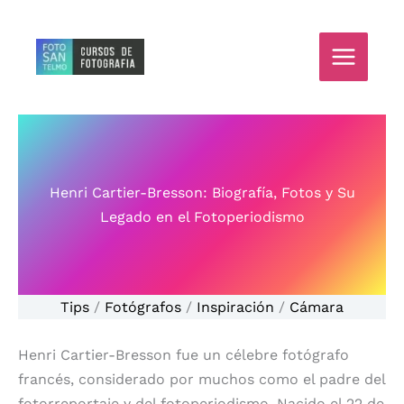
Ir
al
contenido
Henri Cartier-Bresson: Biografía, Fotos y Su
Legado en el Fotoperiodismo
Tips
/
Fotógrafos
/
Inspiración
/
Cámara
Henri Cartier-Bresson fue un célebre fotógrafo
francés, considerado por muchos como el padre del
fotorreportaje y del fotoperiodismo. Nacido el 22 de