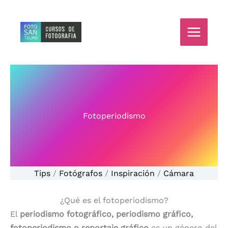
Ir
al
contenido
Fotoperiodismo
Tips
/
Fotógrafos
/
Inspiración
/
Cámara
¿Qué es el fotoperiodismo?
El
periodismo fotográfico, periodismo gráfico,
fotoperiodismo o reportaje gráfico
​ es un género del