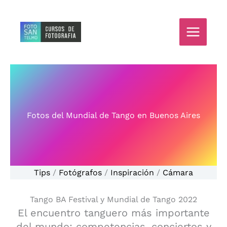
Ir
al
contenido
Fotos del Mundial de Tango en Buenos Aires
Tips
/
Fotógrafos
/
Inspiración
/
Cámara
Tango BA Festival y Mundial de Tango 2022
El encuentro tanguero más importante
del mundo: competencias, conciertos y