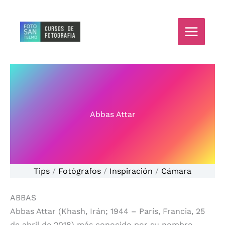
Ir
al
contenido
Abbas Attar
Tips
/
Fotógrafos
/
Inspiración
/
Cámara
ABBAS
Abbas Attar (Khash, Irán; 1944​ – París, Francia, 25
de abril de 2018)​ más conocido por su nombre