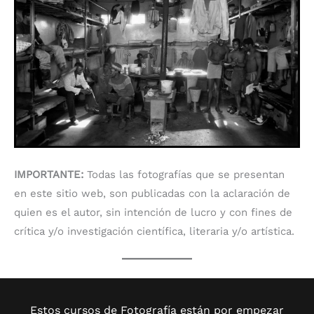
IMPORTANTE:
Todas las fotografías que se presentan
en este sitio web, son publicadas con la aclaración de
quien es el autor, sin intención de lucro y con fines de
crítica y/o investigación científica, literaria y/o artística.
Estos cursos de Fotografía están por empezar