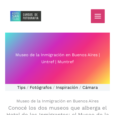
Ir
al
contenido
Museo de la Inmigración en Buenos Aires |
Untref | Muntref
Tips
/
Fotógrafos
/
Inspiración
/
Cámara
Museo de la Inmigración en Buenos Aires
Conocé los dos museos que alberga el
Hotel de los Inmigrantes: el Museo de la