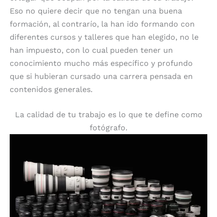
Eso no quiere decir que no tengan una buena
formación, al contrarío, la han ido formando con
diferentes cursos y talleres que han elegido, no le
han impuesto, con lo cual pueden tener un
conocimiento mucho más específico y profundo
que si hubieran cursado una carrera pensada en
contenidos generales.
La calidad de tu trabajo es lo que te define como
fotógrafo.