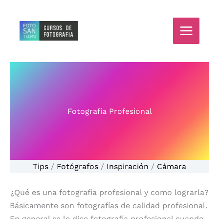
Ir
al
contenido
Fotografía Profesional
Tips
/
Fotógrafos
/
Inspiración
/
Cámara
¿Qué es una fotografía profesional y como lograrla?
Básicamente son fotografías de calidad profesional.
En general se le dice fotografía profesional cuando