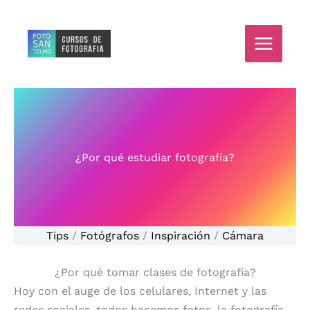
Ir
al
contenido
¿Por qué estudiar fotografía?
Tips
/
Fotógrafos
/
Inspiración
/
Cámara
¿Por qué tomar clases de fotografía?
Hoy con el auge de los celulares, Internet y las
redes sociales, todos hacemos fotos, la fotografía