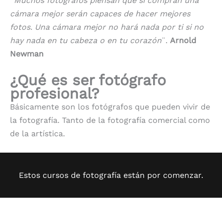
¨
Muchos fotógrafos piensan que si compran una
cámara mejor serán capaces de hacer mejores
fotos. Una cámara mejor no hará nada por ti si no
hay nada en tu cabeza o en tu corazón
¨.
Arnold
Newman
¿Qué es ser fotógrafo
profesional?
Básicamente son los fotógrafos que pueden vivir de
la fotografía. Tanto de la fotografía comercial como
de la artística.
Estos cursos de fotografía están por comenzar.