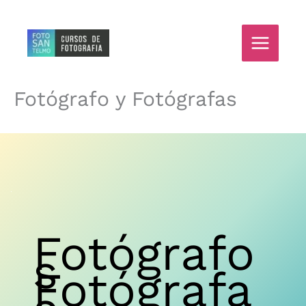
Ir
al
contenido
Fotógrafo y Fotógrafas
Fotógrafo
s
Fotógrafa