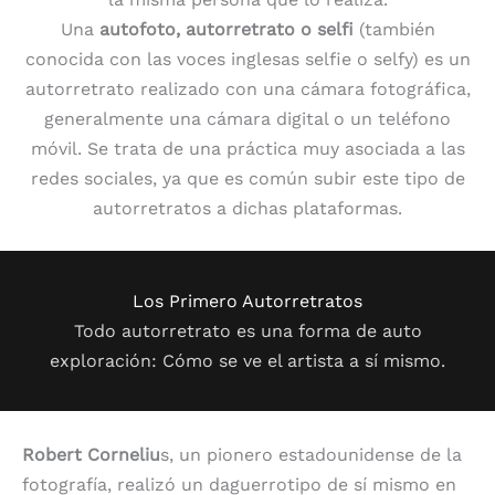
Una
autofoto,​ autorretrato o selfi
(también
conocida con las voces inglesas selfie o selfy)​ es un
autorretrato realizado con una cámara fotográfica,
generalmente una cámara digital o un teléfono
móvil.​ Se trata de una práctica muy asociada a las
redes sociales, ya que es común subir este tipo de
autorretratos a dichas plataformas.
Los Primero Autorretratos
Todo autorretrato es una forma de auto
exploración: Cómo se ve el artista a sí mismo.
Robert Corneliu
s, un pionero estadounidense de la
fotografía, realizó un daguerrotipo de sí mismo en