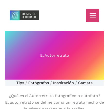
Ir
al
contenido
El Autorretrato
Tips
/
Fotógrafos
/
Inspiración
/
Cámara
¿Qué es el Autorretrato fotográfico o autofoto?
El autorretrato se define como un retrato hecho de
la misma persona que lo realiza.