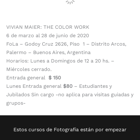
VIVIAN MAIER: THE COLOR WORK
6 de marzo al 28 de junio de 2020
FoLa – Godoy Cruz 2626, Piso 1 – Distrito Arcos,
Palermo – Buenos Aires, Argentina
Horarios: Lunes a Domingos de 12 a 20 hs. –
Miércoles cerrado.
Entrada general
$ 150
Lunes Entrada general
$80
– Estudiantes y
Jubilados Sin cargo -no aplica para visitas guiadas y
grupos-
Estos cursos de Fotografía están por empezar