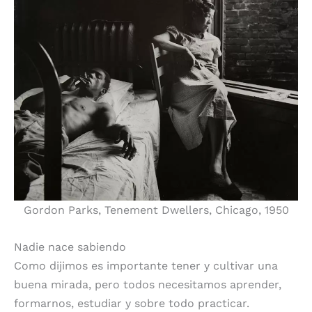
Gordon Parks, Tenement Dwellers, Chicago, 1950
Nadie nace sabiendo
Como dijimos es importante tener y cultivar una
buena mirada, pero todos necesitamos aprender,
formarnos, estudiar y sobre todo practicar.